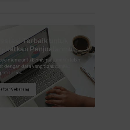
vestasi Terbaik untuk
ngkatkan Penjualanmu
pee membantu bisnismu tumbuh lebih
t dengan data yang tidak dimiliki
petitor mu.
aftar Sekarang