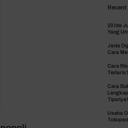
Recent
20 Ide J
Yang Un
Jenis Di
Cara Mem
Cara Ri
Terlaris
Cara Bu
Lengkap
Tipsnya
Usaha On
Tokopedi
onopoli