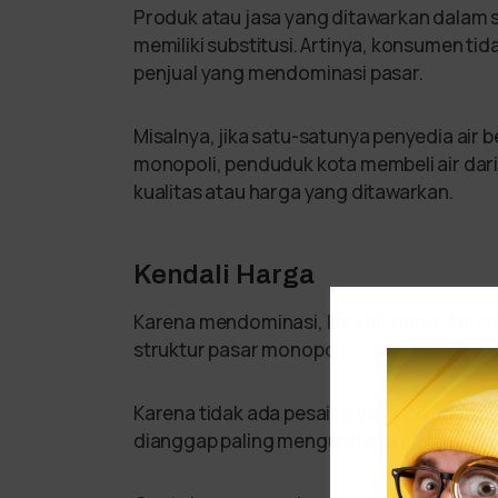
Produk atau jasa yang ditawarkan dalam s
memiliki substitusi. Artinya, konsumen tida
penjual yang mendominasi pasar.
Misalnya, jika satu-satunya penyedia air 
monopoli, penduduk kota membeli air dari
kualitas atau harga yang ditawarkan.
Kendali Harga
Karena mendominasi, kendali penuh terha
struktur pasar monopoli.
Karena tidak ada pesaing yang
compatibl
dianggap paling menguntungkan tanpa kh