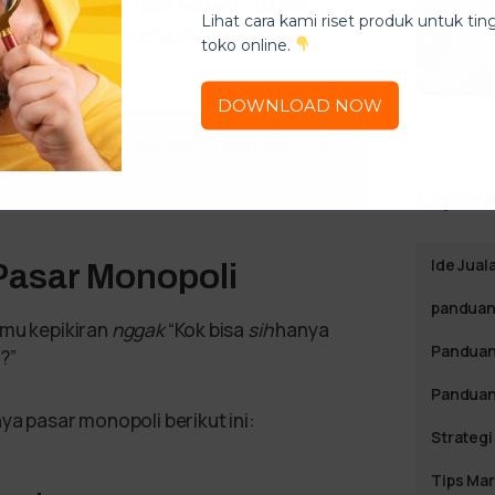
iki paten atas obat tertentu dapat
Lihat cara kami riset produk untuk ti
 produsen lain yang diizinkan untuk
toko online.
DOWNLOAD NOW
saran dalam Bisnis Serta Manfaatnya
Explore
Ide Jual
Pasar Monopoli
panduan 
amu kepikiran
nggak
“Kok bisa
sih
hanya
Panduan
r?”
Panduan
ya pasar monopoli berikut ini:
Strategi
Tips Mar