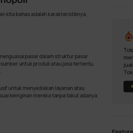
n kita bahas adalah karakteristiknya,
Tok
 menguasai pasar dalam struktur pasar
mem
 sumber untuk produk atau jasa tertentu,
jua
.
Tok
lusif untuk menyediakan layanan atau
uai keinginan mereka tanpa takut adanya
Featur