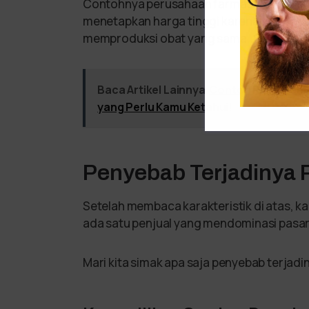
Contohnya perusahaan farmasi yang memil
menetapkan harga tinggi karena tidak ada
memproduksi obat yang sama.
Baca Artikel Lainnya
Contoh Riset Pema
yang Perlu Kamu Ketahui!
Penyebab Terjadinya 
Setelah membaca karakteristik di atas, k
ada satu penjual yang mendominasi pasa
Mari kita simak apa saja penyebab terjadin