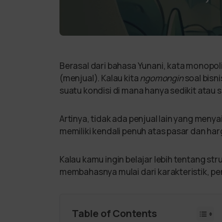
Berasal dari bahasa Yunani, kata monopoli
(menjual). Kalau kita
ngomongin
soal bisn
suatu kondisi di mana hanya sedikit atau
Artinya, tidak ada penjual lain yang meny
memiliki kendali penuh atas pasar dan ha
Kalau kamu ingin belajar lebih tentang str
membahasnya mulai dari karakteristik, p
Table of Contents