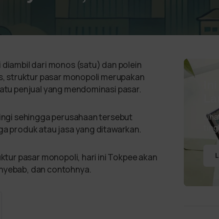
 diambil dari monos (satu) dan polein
is, struktur pasar monopoli merupakan
In
 satu penjual yang mendominasi pasar.
La
aingi sehingga perusahaan tersebut
Liha
ting
rga produk atau jasa yang ditawarkan.
uktur pasar monopoli, hari ini Tokpee akan
L
enyebab, dan contohnya.