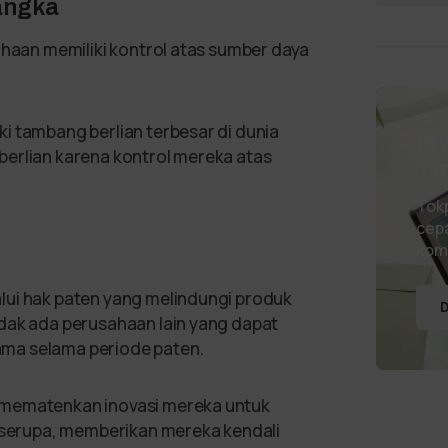
angka
ahaan memiliki kontrol atas sumber daya
i tambang berlian terbesar di dunia
In
berlian karena kontrol mereka atas
Ti
Tok
cepa
kom
lui hak paten yang melindungi produk
D
dak ada perusahaan lain yang dapat
ma selama periode paten.
 mematenkan inovasi mereka untuk
erupa, memberikan mereka kendali