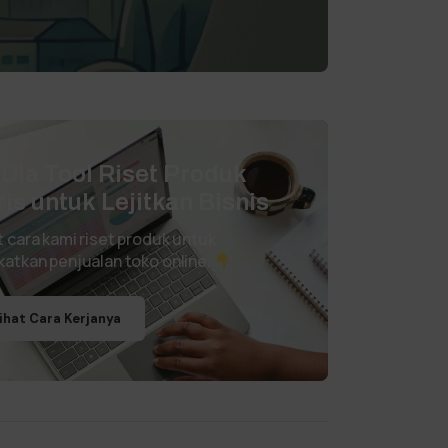
i Dia Tool Riset Produk
ris untuk Lejitkan Bisnis
t cara kami riset produk untuk
katkan penjualan toko online.
ihat Cara Kerjanya