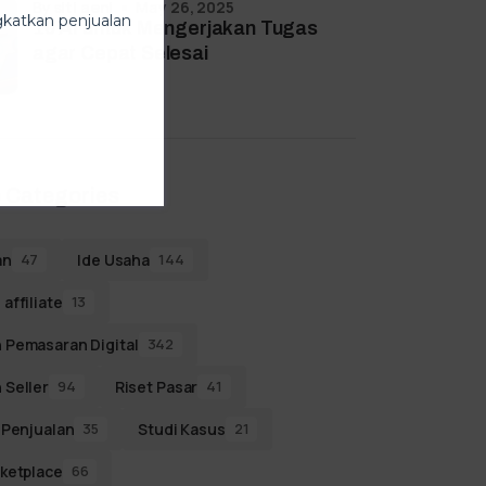
by
siti aeni
May 26, 2025
ngkatkan penjualan
10 AI untuk Mengerjakan Tugas
agar Cepat Selesai
 Categories
an
Ide Usaha
47
144
affiliate
13
 Pemasaran Digital
342
 Seller
Riset Pasar
94
41
 Penjualan
Studi Kasus
35
21
ketplace
66