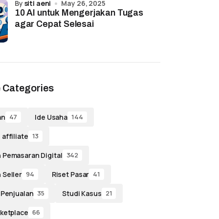
by
siti aeni
May 26, 2025
10 AI untuk Mengerjakan Tugas
agar Cepat Selesai
 Categories
an
Ide Usaha
47
144
affiliate
13
 Pemasaran Digital
342
 Seller
Riset Pasar
94
41
 Penjualan
Studi Kasus
35
21
ketplace
66