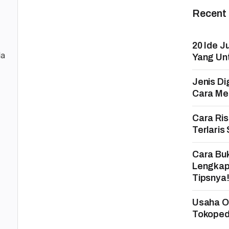
Recent
20 Ide J
da
Yang Un
Jenis Di
Cara Mem
Cara Ri
Terlaris
Cara Bu
Lengkap
Tipsnya
Usaha On
Tokopedi