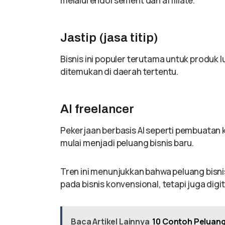
melalui endorsement dan affiliate.
Jastip (jasa titip)
Bisnis ini populer terutama untuk produk l
ditemukan di daerah tertentu.
AI freelancer
Pekerjaan berbasis AI seperti pembuatan 
mulai menjadi peluang bisnis baru.
Tren ini menunjukkan bahwa peluang bisni
pada bisnis konvensional, tetapi juga digit
Baca Artikel Lainnya
10 Contoh Peluang