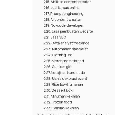
Affiliate content creator
Jual kursus online
Prompt engineering
AI content creator
No-code developer
Jasa pembuatan website
Jasa SEO
Data analyst freelance
Automation specialist
Clothing line
Merchandise brand
Custom gift
Kerajinan handmade
Bisnis dekorasi event
Rice bowl rumahan
Dessert box
Minuman kekinian
Frozen food
Camilan kekinian