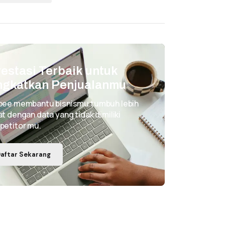
vestasi Terbaik untuk
ngkatkan Penjualanmu
pee membantu bisnismu tumbuh lebih
t dengan data yang tidak dimiliki
petitor mu.
aftar Sekarang