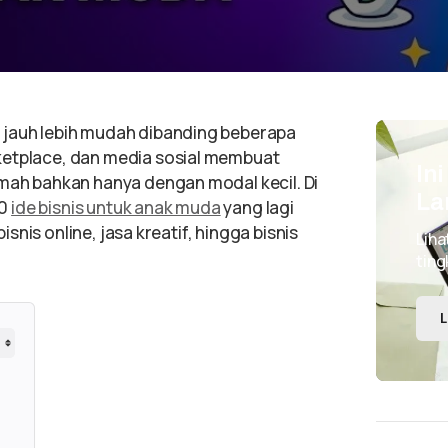
 jauh lebih mudah dibanding beberapa
ketplace, dan media sosial membuat
In
umah bahkan hanya dengan modal kecil. Di
La
30
ide bisnis untuk anak muda
yang lagi
bisnis online, jasa kreatif, hingga bisnis
Liha
ting
L