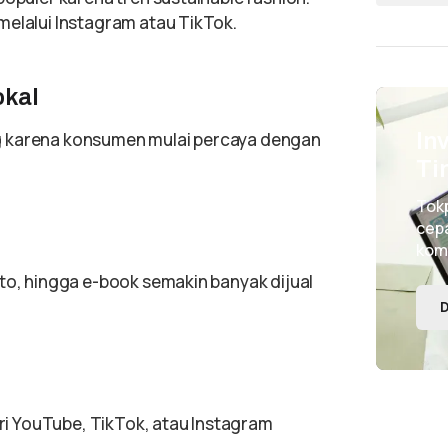
melalui Instagram atau TikTok.
okal
g karena konsumen mulai percaya dengan
In
Ti
Tok
cepa
kom
oto, hingga e-book semakin banyak dijual
D
i YouTube, TikTok, atau Instagram