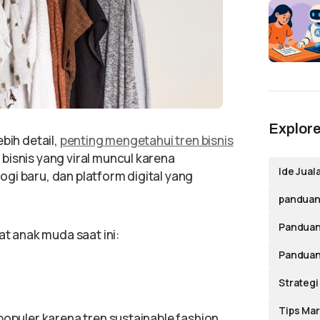
Explore
bih detail,
penting mengetahui tren bisnis
bisnis yang viral muncul karena
Ide Jual
gi baru, dan platform digital yang
panduan 
Panduan
at anak muda saat ini:
Panduan
Strategi
Tips Mar
populer karena tren sustainable fashion.