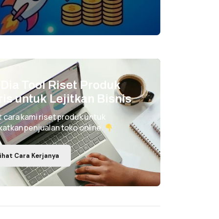
i Dia Tool Riset Produk
ris untuk Lejitkan Bisnis
t cara kami riset produk untuk
katkan penjualan toko online.
ihat Cara Kerjanya