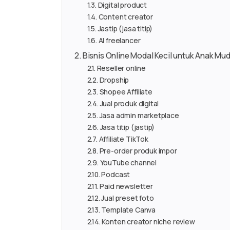
Digital product
Content creator
Jastip (jasa titip)
AI freelancer
Bisnis Online Modal Kecil untuk Anak Mu
Reseller online
Dropship
Shopee Affiliate
Jual produk digital
Jasa admin marketplace
Jasa titip (jastip)
Affiliate TikTok
Pre-order produk impor
YouTube channel
Podcast
Paid newsletter
Jual preset foto
Template Canva
Konten creator niche review