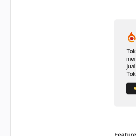
Tok
mem
jua
Tok
Featur